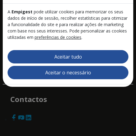
Produtos
A
Empigest
pode utilizar cookies para memorizar os seus
dados de início de sessão, recolher estatísticas para otimizar
Soluções
a funcionalidade do site e para realizar ações de marketing
com base nos seus interesses. Pode personalizar as cookies
Serviços
utilizadas em
preferências de cookies
.
Quem Somos
Aceitar tudo
Recrutamento
Aceitar o necessário
Notícias
Contactos