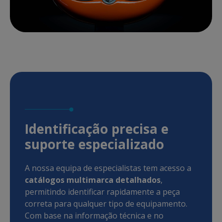
Identificação precisa e
suporte especializado
A nossa equipa de especialistas tem acesso a
catálogos multimarca detalhados
,
permitindo identificar rapidamente a peça
correta para qualquer tipo de equipamento.
Com base na informação técnica e no