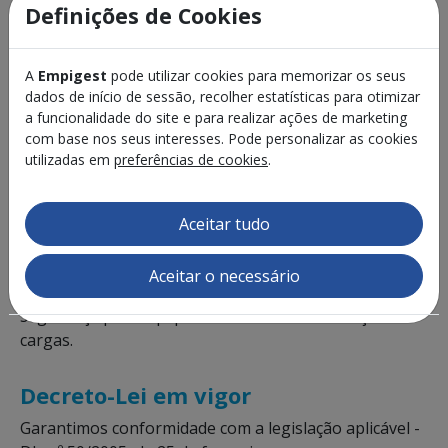
Definições de Cookies
A
Empigest
pode utilizar cookies para memorizar os seus
dados de início de sessão, recolher estatísticas para otimizar
a funcionalidade do site e para realizar ações de marketing
NORMAS E REGULAMENTAÇÃO
com base nos seus interesses. Pode personalizar as cookies
utilizadas em
preferências de cookies
.
Descubra as Normas e
Regulamentação
Aceitar tudo
A Aprolis Empigest assegura que as inspeções são
Aceitar o necessário
realizadas de acordo com as mais recentes normas de
segurança para equipamentos de movimentação de
cargas.
Decreto-Lei em vigor
Garantimos conformidade com a legislação aplicável -