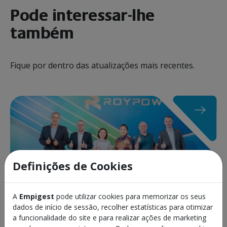
Pode interessar-lhe
também
Fique por dentro das atualizações mais recentes.
Definições de Cookies
A
Empigest
pode utilizar cookies para memorizar os seus
dados de início de sessão, recolher estatísticas para otimizar
a funcionalidade do site e para realizar ações de marketing
Comunicado