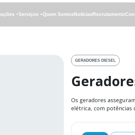
luções
Serviços
Quem Somos
Notícias
Recrutamento
Con
luções
Serviços
Quem Somos
Notícias
Recrutamento
Con
GERADORES DIESEL
Geradore
Os geradores asseguram
elétrica, com potências 