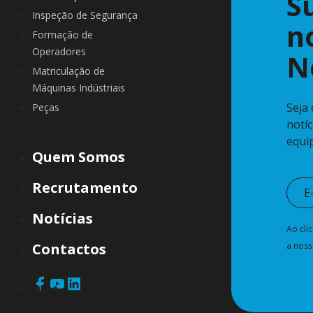
S
Inspeção de Segurança
n
Formação de
Operadores
N
Matriculação de
Máquinas Indústriais
Seja
Peças
notí
equi
Quem Somos
Recrutamento
Notícias
Ao cli
Contactos
a nos