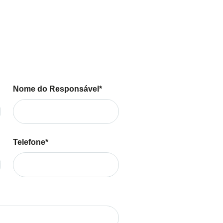
ilizados com torre de iluminação
ível com 6 focos laterais).
Nome do Responsável*
Telefone*