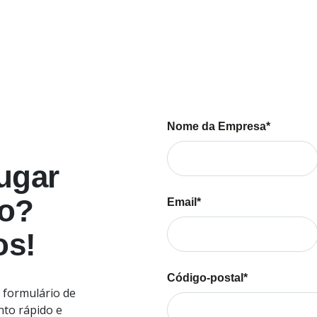
emissões e podem ser ut
integrada (modelo dispon
Nome da Empresa*
ugar
to?
Email*
os!
Código-postal*
 formulário de
nto rápido e