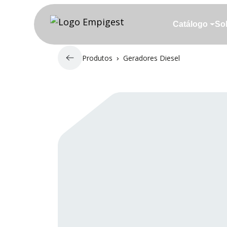
Skip to main content
Catálogo
So
Catálogo
So
Produtos
Geradores Diesel