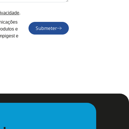
rivacidade
.
nicações
Submeter
rodutos e
mpigest e