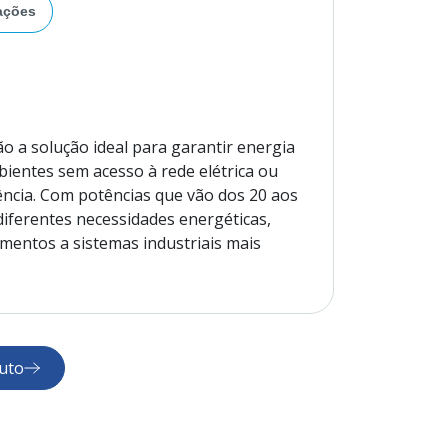
ações
ão a solução ideal para garantir energia
ientes sem acesso à rede elétrica ou
ncia. Com potências que vão dos 20 aos
iferentes necessidades energéticas,
entos a sistemas industriais mais
ficientes e painéis de controlo digital,
 precisa e proteção contra sobrecargas.
il transporte e manutenção, o que os
uto
, eventos temporários, construções
.
rem as mais recentes normas de