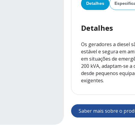
Detalhes
Especific
Detalhes
Os geradores a diesel s
estável e segura em amb
em situações de emergê
200 kVA, adaptam-se a d
desde pequenos equipam
exigentes.
Equipados com motores e
oferecem monitorização
São silenciosos, de fác
Saber mais sobre o prod
torna ideais para obras
remotas e uso industrial
Todos os modelos cump