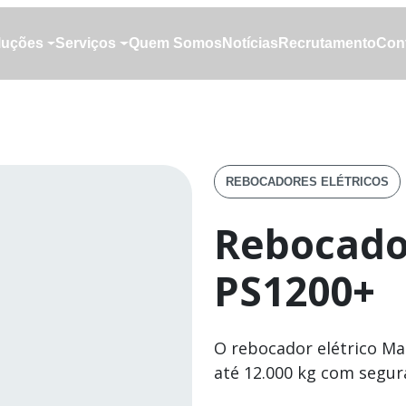
luções
Serviços
Quem Somos
Notícias
Recrutamento
Con
luções
Serviços
Quem Somos
Notícias
Recrutamento
Con
REBOCADORES ELÉTRICOS
Rebocador
PS1200+
O rebocador elétrico M
até 12.000 kg com segur