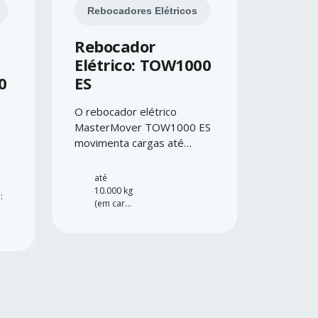
Rebocadores Elétricos
Rebocador
Elétrico: TOW1000
0
ES
O rebocador elétrico
MasterMover TOW1000 ES
movimenta cargas até
10.000 kg com estabilidade
reforçada e controlo total.
até
10.000 kg
:
(em carga
com
rodas)