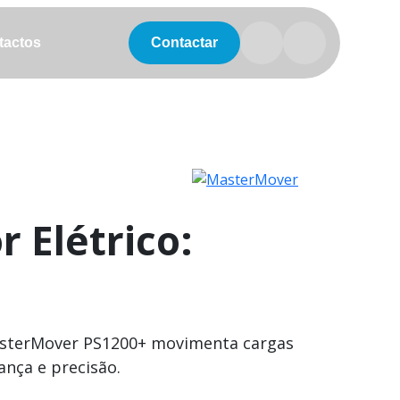
tactos
tactos
Contactar
 Elétrico:
asterMover PS1200+ movimenta cargas
ança e precisão.