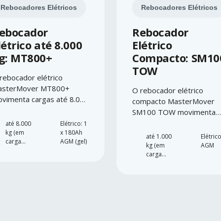
Rebocadores Elétricos
Rebocadores Elétricos
ebocador
Rebocador
létrico até 8.000
Elétrico
g: MT800+
Compacto: SM10
TOW
rebocador elétrico
asterMover MT800+
O rebocador elétrico
vimenta cargas até 8.000
compacto MasterMover
 com elevada tração e
SM100 TOW movimenta
ntrolo.
cargas até 1.000 kg com
até 8.000
Elétrico: 1
kg (em
x 180Ah
agilidade e segurança.
até 1.000
Elétrico
carga
AGM (gel)
kg (em
AGM
com
carga
rodas)
com
rodas)