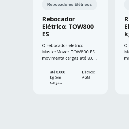
Rebocadores Elétricos
Rebocador
R
Elétrico: TOW800
E
ES
k
O rebocador elétrico
O 
MasterMover TOW800 ES
M
movimenta cargas até 8.000
mo
kg com estabilidade
kg
reforçada e máxima
co
até 8.000
Elétrico:
segurança.
kg (em
AGM
carga
com
rodas)