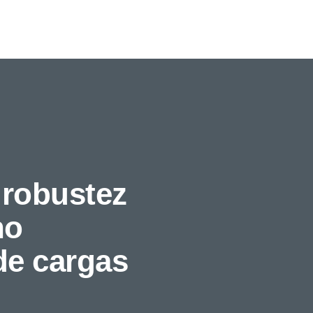
rebocadores em simultâ
operador. O PS1200+ e
autónoma com integraç
É a escolha ideal para o
esforço físico dos oper
cargas seguro e control
 robustez
no
de cargas