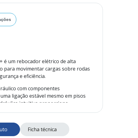
ações
é um rebocador elétrico de alta
do para movimentar cargas sobre rodas
urança e eficiência.
dráulico com componentes
 uma ligação estável mesmo em pisos
idráulica intuitiva proporciona
a em ambientes industriais complexos,
 alta eficiência assegura desempenho
uto
Ficha técnica
opcional permite operar vários