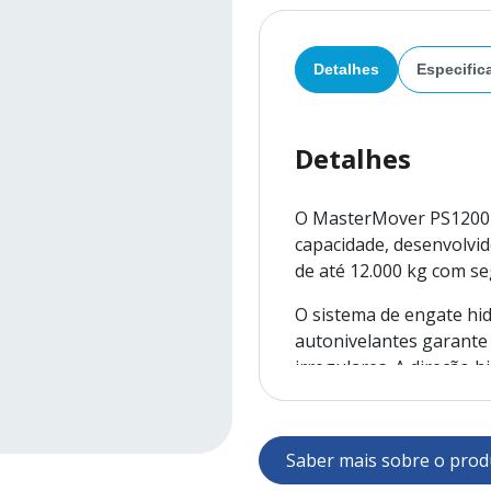
Detalhes
Especific
Detalhes
O MasterMover PS1200+ 
capacidade, desenvolvi
de até 12.000 kg com seg
O sistema de engate hi
autonivelantes garante
irregulares. A direção h
manobrabilidade precis
enquanto o motor AC de
contínuo.
Saber mais sobre o prod
A tecnologia MultiLink 