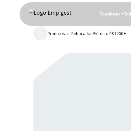
Skip to main content
Catálogo
So
Catálogo
So
Produtos
Rebocador Elétrico: PS1200+