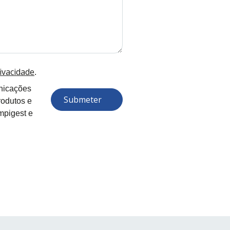
rivacidade
.
nicações
Submeter
rodutos e
mpigest e