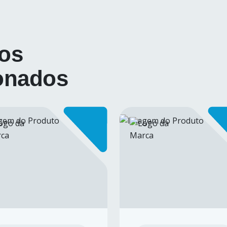
os
onados