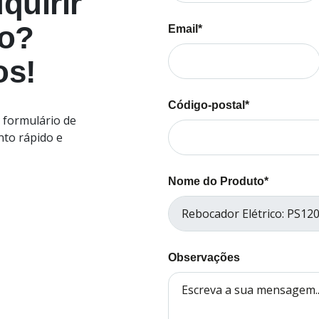
quirir
to?
Email*
os!
Código-postal*
 formulário de
nto rápido e
Nome do Produto*
Observações