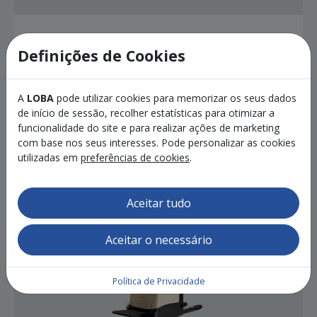
Definições de Cookies
Empilhadores Samag
Empilhadoras Samag
A
LOBA
pode utilizar cookies para memorizar os seus dados
de início de sessão, recolher estatísticas para otimizar a
Lorem ipsum dolor sit amet, consectetur
funcionalidade do site e para realizar ações de marketing
adipiscing elit. Ut at ultricies massa. Nam sed
com base nos seus interesses. Pode personalizar as cookies
purus odio. Sed quis est mi. Phasellus vel urna
utilizadas em
preferências de cookies
.
quis libero accumsan gravida.
Aceitar tudo
Aceitar o necessário
Política de Privacidade