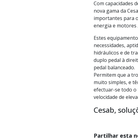
Com capacidades de 
nova gama da Cesab
importantes para o 
energia e motores 
Estes equipamentos
necessidades, apt
hidráulicos e de tr
duplo pedal à dire
pedal balanceado.
Permitem que a tro
muito simples, e t
efectuar-se todo o
velocidade de eleva
Cesab, soluç
Partilhar esta n