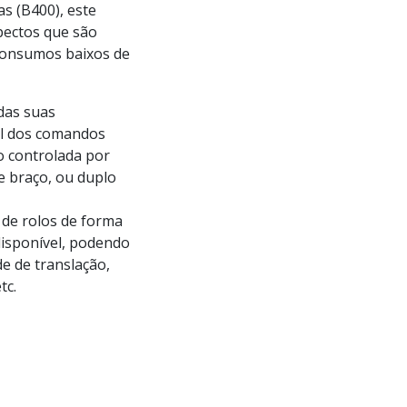
as (B400), este
pectos que são
, consumos baixos de
das suas
el dos comandos
ão controlada por
e braço, ou duplo
 de rolos de forma
disponível, podendo
e de translação,
tc.