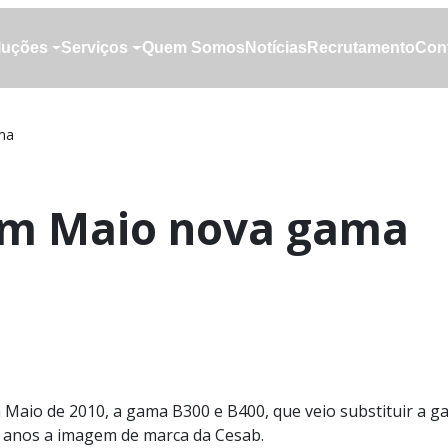
luções
Serviços
Quem Somos
Notícias
Recrutamento
Con
luções
Serviços
Quem Somos
Notícias
Recrutamento
Con
ma
em Maio nova gama
 Maio de 2010, a gama B300 e B400, que veio substituir a gam
 anos a imagem de marca da Cesab.