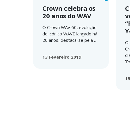
Crown celebra os
C
20 anos do WAV
v
“
O Crown WAV 60, evolução
Y
do icónico WAVE lançado há
20 anos, destaca-se pela ...
O 
Cr
di
13 Fevereiro 2019
'P
15