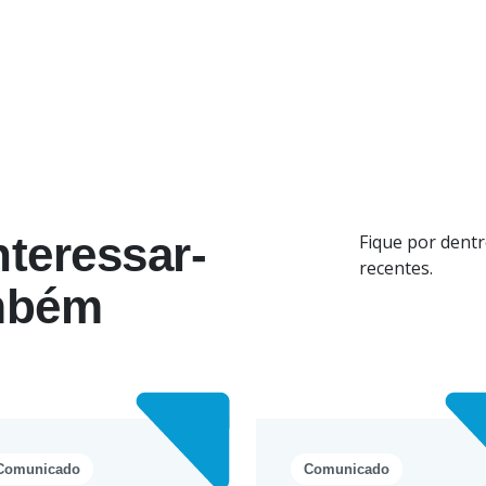
nteressar-
Fique por dentr
recentes.
mbém
Comunicado
Comunicado