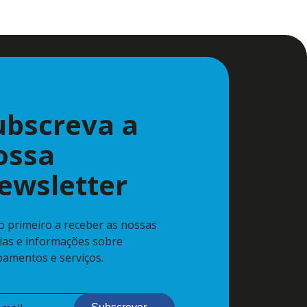
ubscreva a
ossa
ewsletter
 o primeiro a receber as nossas
cias e informações sobre
pamentos e serviços.