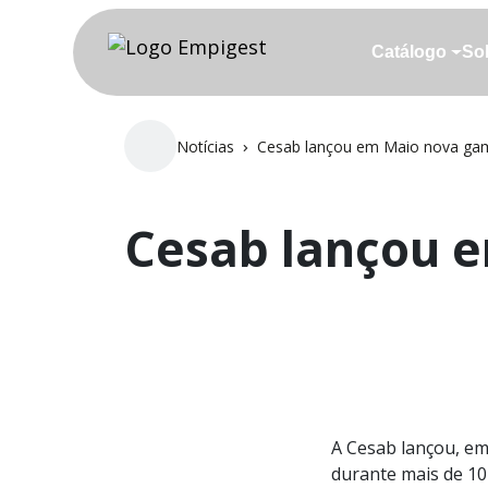
Skip to main content
Catálogo
So
Catálogo
So
Notícias
Cesab lançou em Maio nova ga
Cesab lançou 
A Cesab lançou, em
durante mais de 10