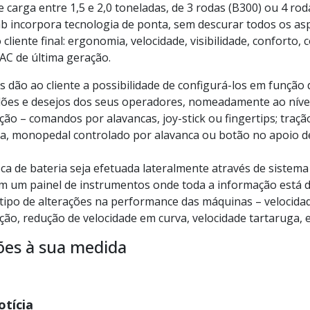
carga entre 1,5 e 2,0 toneladas, de 3 rodas (B300) ou 4 rod
 incorpora tecnologia de ponta, sem descurar todos os as
cliente final: ergonomia, velocidade, visibilidade, conforto
AC de última geração.
 dão ao cliente a possibilidade de configurá-los em função 
idões e desejos dos seus operadores, nomeadamente ao nív
ação – comandos por alavancas, joy-stick ou fingertips; traç
ita, monopedal controlado por alavanca ou botão no apoio d
ca de bateria seja efetuada lateralmente através de sistema
êm um painel de instrumentos onde toda a informação está 
 tipo de alterações na performance das máquinas – velocidad
ção, redução de velocidade em curva, velocidade tartaruga, e
ões à sua medida
otícia