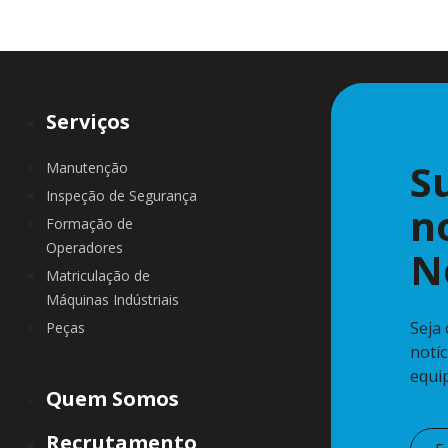
Serviços
S
Manutenção
Inspeção de Segurança
n
Formação de
Operadores
N
Matriculação de
Máquinas Indústriais
Seja
Peças
notí
equi
Quem Somos
Recrutamento